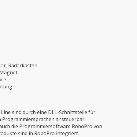
sor, Radarkasten
t Magnet
ace
eitung
Line sind durch eine DLL-Schnittstelle für
n Programmiersprachen ansteuerbar.
ch auch die Programmiersoftware RoboPro von
rodukte sind in RoboPro integriert.